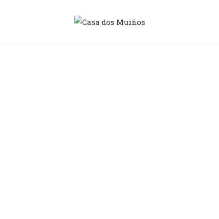
CASA DOS MUIÑOS
Casa de turismo vacacional en A Lama –